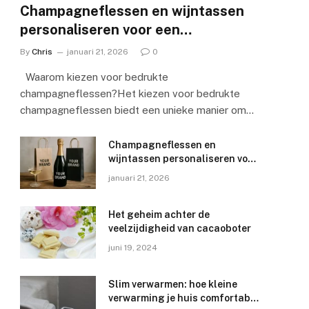
Champagneflessen en wijntassen
personaliseren voor een
onvergetelijke merkervaring
By
Chris
januari 21, 2026
0
Waarom kiezen voor bedrukte
champagneflessen?Het kiezen voor bedrukte
champagneflessen biedt een unieke manier om…
Champagneflessen en
wijntassen personaliseren voor
een onvergetelijke
januari 21, 2026
merkervaring
Het geheim achter de
veelzijdigheid van cacaoboter
juni 19, 2024
Slim verwarmen: hoe kleine
verwarming je huis comfortabel